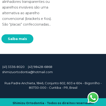
alinhadores transparentes ou
aparelhos invisíveis são uma
alternativa ao aparelho
convencional (brackets e fios).
São “placas” confeccionadas...
Saiba mais
(41) 3336-8020
(41) 98428-6868
shimizuortodontia@hotmail.com
Rua Padre Anchieta, 1846, Conjunto 602, 603 e 604 - Bigorrilho -
80730-000 - Curitiba - PR, Brasil
Shimizu Ortodontia - Todos os direitos reservados